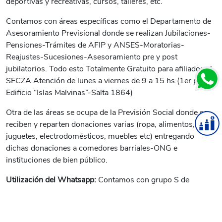
deportivas y recreativas, cursos, talleres, etc.
Contamos con áreas específicas como el Departamento de
Asesoramiento Previsional donde se realizan Jubilaciones-
Pensiones-Trámites de AFIP y ANSES-Moratorias-
Reajustes-Sucesiones-Asesoramiento pre y post
jubilatorios. Todo esto Totalmente Gratuito para afiliados al
SECZA Atención de lunes a viernes de 9 a 15 hs.(1er piso
Edificio “Islas Malvinas”-Salta 1864)
Otra de las áreas se ocupa de la Previsión Social donde se
reciben y reparten donaciones varias (ropa, alimentos,
juguetes, electrodomésticos, muebles etc) entregando
dichas donaciones a comedores barriales-ONG e
instituciones de bien público.
Utilización del Whatsapp:
Contamos con grupo S de
difusión de esta plataforma con más de 600 Jubilados y
Pensionados donde reciben permanente información
general y específicamente sobre las campañas de