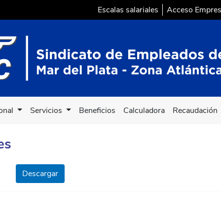
Escalas salariales
Acceso Empre
ional
Servicios
Beneficios
Calculadora
Recaudación
es
Descargar