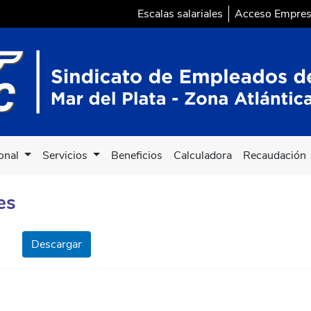
Escalas salariales
Acceso Empre
ional
Servicios
Beneficios
Calculadora
Recaudación
es
Descargar